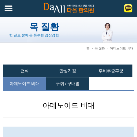
목 질환
한 길로 쌓아 온 풍부한 임상경험
홈
>
목 질환
>
아데노이드 비대
천식
만성기침
후비루증후군
아데노이드 비대
구취 / 구내염
아데노이드 비대