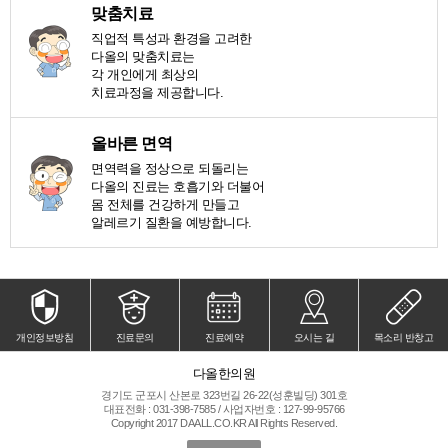
맞춤치료
직업적 특성과 환경을 고려한
다올의 맞춤치료는
각 개인에게 최상의
치료과정을 제공합니다.
올바른 면역
면역력을 정상으로 되돌리는
다올의 진료는 호흡기와 더불어
몸 전체를 건강하게 만들고
알레르기 질환을 예방합니다.
개인정보방침
진료문의
진료예약
오시는 길
목소리 반창고
다올한의원
경기도 군포시 산본로 323번길 26-22(성훈빌딩) 301호
대표전화 : 031-398-7585 / 사업자번호 : 127-99-95766
Copyright 2017 DAALL.CO.KR All Rights Reserved.